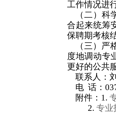
工作情况进
（二）科
合起来统筹
保聘期考核
（三）严
度地调动专
更好的公共
联系人：
电
话：0371
附件：
1.
2.
专业